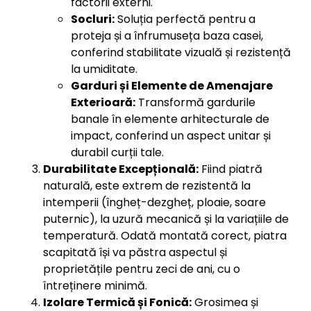
factorii externi.
Socluri:
Soluția perfectă pentru a
proteja și a înfrumuseța baza casei,
conferind stabilitate vizuală și rezistență
la umiditate.
Garduri și Elemente de Amenajare
Exterioară:
Transformă gardurile
banale în elemente arhitecturale de
impact, conferind un aspect unitar și
durabil curții tale.
Durabilitate Excepțională:
Fiind piatră
naturală, este extrem de rezistentă la
intemperii (îngheț-dezgheț, ploaie, soare
puternic), la uzură mecanică și la variațiile de
temperatură. Odată montată corect, piatra
scapitată își va păstra aspectul și
proprietățile pentru zeci de ani, cu o
întreținere minimă.
Izolare Termică și Fonică:
Grosimea și