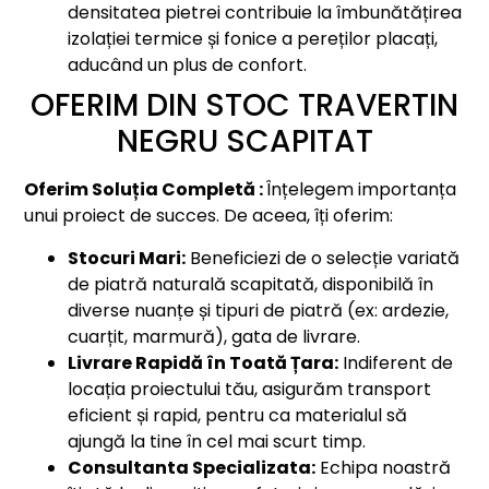
densitatea pietrei contribuie la îmbunătățirea
izolației termice și fonice a pereților placați,
aducând un plus de confort.
OFERIM DIN STOC TRAVERTIN
NEGRU SCAPITAT
Oferim Soluția Completă :
Înțelegem importanța
unui proiect de succes. De aceea, îți oferim:
Stocuri Mari:
Beneficiezi de o selecție variată
de piatră naturală scapitată, disponibilă în
diverse nuanțe și tipuri de piatră (ex: ardezie,
cuarțit, marmură), gata de livrare.
Livrare Rapidă în Toată Țara:
Indiferent de
locația proiectului tău, asigurăm transport
eficient și rapid, pentru ca materialul să
ajungă la tine în cel mai scurt timp.
Consultanta Specializata:
Echipa noastră