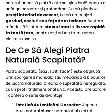
natural, această piatră este soluția ideală pentru a
adăuga caracter și profunzime. Fie că plachezi
pereți interiori de accent
, fie că amenajezi
garduri, socluri sau fațade exterioare
. Suntem
mândri să îți oferim
stocuri mari
și
livrare rapidă
în toată țara
, pentru a-ți aduce frumusețea
pietrei la ușa ta.
De Ce Să Alegi Piatra
Naturală Scapitată?
Piatra scapitată (sau „split-face”) este obținută
prin spargerea manuală sau mecanică a blocurilor
de piatră naturală. Creând o suprafață neregulată,
cu un profil tridimensional unic. Această prelucrare
îi conferă o serie de avantaje:
Estetică Autentică și Caracter:
Aspectul
brut, natural și ușor neregulat al pietrei