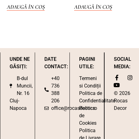
ADAUGĂ ÎN COȘ
ADAUGĂ ÎN COȘ
UNDE NE
DATE
PAGINI
SOCIAL
GĂSIȚI:
CONTACT:
UTILE:
MEDIA:
B-dul
+40
Termeni
Muncii,
736
si Condiții
Nr. 16
388
Politica de
© 2026
Cluj-
206
Confidentialitate
Rocas
Napoca
office@rocasdecor.ro
Politica
Decor
de
Cookies
Politica
de Livrare