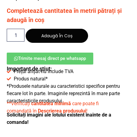
Completează cantitatea în metrii pătrați și
adaugă în coș
Adaugă În Coș
Trimite mesaj direct pe whatsapp
Important de știut:
Prețul afișat nu include TVA
Produs natural*
*Produsele naturale au caracteristici specifice pentru
fiecare lot în parte. Imaginile reprezintă în mare parte
caracteristicile produsului.
**Verificați
cantitatea minimă
care poate fi
comandată în
Descrierea produsului
!
Solicitați imagini ale lotului existent înainte de a
comanda!