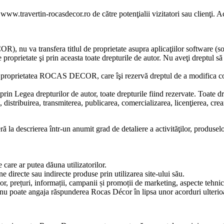
 www.travertin-rocasdecor.ro de către potenţialii vizitatori sau clienţi. A
u va transfera titlul de proprietate asupra aplicaţiilor software 
rietate şi prin aceasta toate drepturile de autor. Nu aveţi dreptul să re
unt proprietatea ROCAS DECOR, care îşi rezervă dreptul de a modifica conţ
rin Legea drepturilor de autor, toate drepturile fiind rezervate. Toate dre
distribuirea, transmiterea, publicarea, comercializarea, licenţierea, crear
ră la descrierea într-un anumit grad de detaliere a activităţilor, produsel
 care ar putea dăuna utilizatorilor.
 directe sau indirecte produse prin utilizarea site-ului său.
r, prețuri, informații, campanii și promoții de marketing, aspecte tehnice
 nu poate angaja răspunderea Rocas Décor în lipsa unor acorduri ulterio