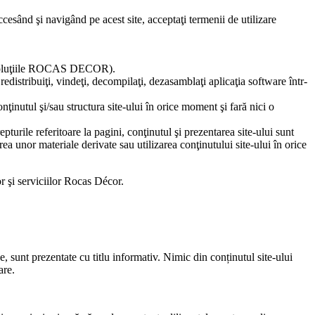
ccesând şi navigând pe acest site, acceptaţi termenii de utilizare
(soluţiile ROCAS DECOR).
distribuiţi, vindeţi, decompilaţi, dezasamblaţi aplicaţia software într-
inutul şi/sau structura site-ului în orice moment şi fară nici o
pturile referitoare la pagini, conţinutul şi prezentarea site-ului sunt
ea unor materiale derivate sau utilizarea conţinutului site-ului în orice
or şi serviciilor Rocas Décor.
, sunt prezentate cu titlu informativ. Nimic din conținutul site-ului
are.