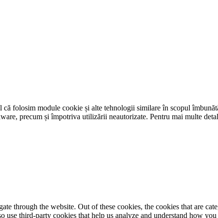
tul că folosim module cookie și alte tehnologii similare în scopul îmbunătăț
-malware, precum și împotriva utilizării neautorizate. Pentru mai multe det
te through the website. Out of these cookies, the cookies that are cate
also use third-party cookies that help us analyze and understand how you