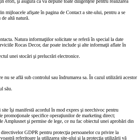
n erori, şi asigură că va depune toate diligenţele pentru realizarea
n mijloacele afişate în pagina de Contact a site-ului, pentru a se
 de altă natură.
acta. Natura informaţiilor solicitate se referă în special la date
viciile Rocas Decor, dar poate include şi alte informaţii aflate în
ctul unei stocări şi prelucrări electronice.
re nu se află sub controlul sau îndrumarea sa. În cazul utilizării acestor
ul său.
i site îşi manifestă acordul în mod expres şi neechivoc pentru
ale promoţionale specifice operaţiunilor de marketing direct;
se de Amplusnet şi permise de lege, ce nu fac obiectul unei aprobări din
i directivelor GDPR pentru protecţia persoanelor cu privire la
tră referitoare la utilizarea site-ului şi la protecţia utilizării vă