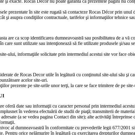
zate şi exacte. Rocas Decor nu poate garanta că prezentele pagini nu conţi
ele prezentate în site este rugată să contacteze Rocas Décor prin unul di
ât şi asupra condiţiilor contractuale, tarifelor şi informaţiilor tehnice sau
asta are ca scop identificarea dumneavoastră sau posibilitatea de a vă cont
care sunt utilizate sau intenţionează să fie utilizate produsele şi/sau ser
te-ului, informaţiile solicitate prin intermediul acestui site vor face obie
nsiderate de Rocas Decor utile în legătură cu conţinutul site-ului său şi ca
spunzătoare acelor site-uri.
or prezente pe site-urile unor terţi, la care se face trimitere de pe site-
UI
re oferă date sau informaţii cu caracter personal prin intermediul acestu
mplusnet în vederea efectuării de studii de piaţă; transmiterii de materi
r adresate (a se vedea pagina Contact din site); alte activităţi întreprin
formaţii.
echivoc al dumneavoastră în conformitate cu prevederile legii 677/2001 s
te. Pentru orice nelămurire în legătură cu exercitarea drepturilor dumneavoas