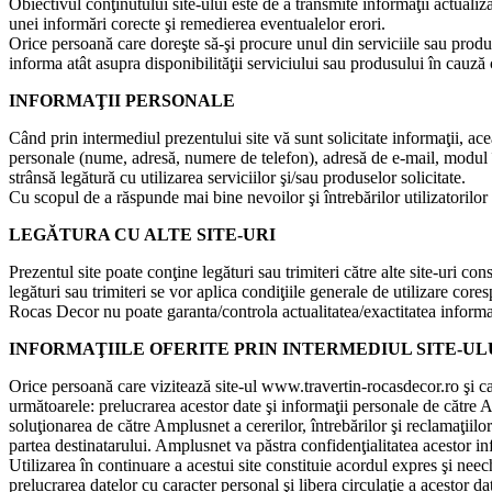
Obiectivul conţinutului site-ului este de a transmite informaţii actuali
unei informări corecte şi remedierea eventualelor erori.
Orice persoană care doreşte să-şi procure unul din serviciile sau produs
informa atât asupra disponibilităţii serviciului sau produsului în cauză c
INFORMAŢII PERSONALE
Când prin intermediul prezentului site vă sunt solicitate informaţii, ace
personale (nume, adresă, numere de telefon), adresă de e-mail, modul în 
strânsă legătură cu utilizarea serviciilor şi/sau produselor solicitate.
Cu scopul de a răspunde mai bine nevoilor şi întrebărilor utilizatorilor si
LEGĂTURA CU ALTE SITE-URI
Prezentul site poate conţine legături sau trimiteri către alte site-uri co
legături sau trimiteri se vor aplica condiţiile generale de utilizare core
Rocas Decor nu poate garanta/controla actualitatea/exactitatea informaţiil
INFORMAŢIILE OFERITE PRIN INTERMEDIUL SITE-UL
Orice persoană care vizitează site-ul www.travertin-rocasdecor.ro şi ca
următoarele: prelucrarea acestor date şi informaţii personale de către A
soluţionarea de către Amplusnet a cererilor, întrebărilor şi reclamaţiilo
partea destinatarului. Amplusnet va păstra confidenţialitatea acestor in
Utilizarea în continuare a acestui site constituie acordul expres şi ne
prelucrarea datelor cu caracter personal şi libera circulaţie a acestor da