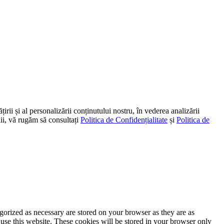
irii și al personalizării conținutului nostru, în vederea analizării
alii, vă rugăm să consultați
Politica de Confidențialitate
și
Politica de
gorized as necessary are stored on your browser as they are as
 use this website. These cookies will be stored in your browser only