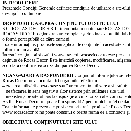
INTRODUCERE
Prezentele Condiţii Generale definesc condiţiile de utilizare a site-ului
descrişi în continuare.
DREPTURILE ASUPRA CONŢINUTULUI SITE-ULUI
S.C. ROCAS DECOR S.R.L. (denumită în continuare ROCAS DECOR), n
ROCAS DECOR deţine drepturi complete şi depline asupra titlului de prop
o formă perceptibilă de către oameni.
Toate informaţiile, produsele sau aplicaţiile conţinute în acest site s
informare prealabilă.
Întregul conţinut al site-ului www.travertin-rocasdecor.ro este protejat p
deţinute de Rocas Decor. Este interzisă copierea, modificarea, afişarea, 
scop fară confirmarea scrisă din partea Rocas Decor.
NEANGAJAREA RĂSPUNDERII
Conţinutul informaţiilor se refe
Rocas Decor nu va acorda nici o garanţie referitoare la:
– evitarea utilizării anevoioase sau întreruperii în utilizare a site-ului;
– neafectarea în sens negativ a altor sisteme prin utilizarea site-ului;
– inexistenţa pe site-ul pus la dispoziţie a viruşilor sau alte componente
Astfel, Rocas Decor nu poate fi responsabilă pentru nici un fel de daune
Toate informațiile prezentate pe site cu privire la produsele Rocas Deco
www.rocasdecor.ro nu poate constitui o ofertă fermă de a contracta și
OBIECTIVUL CONŢINUTULUI SITE-ULUI