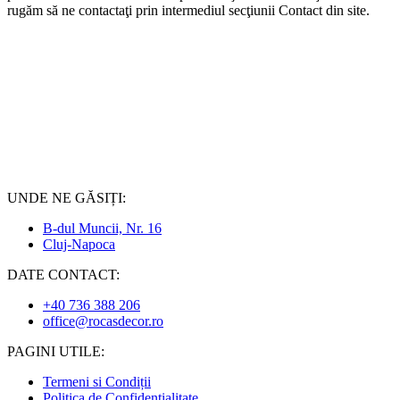
rugăm să ne contactaţi prin intermediul secţiunii Contact din site.
UNDE NE GĂSIȚI:
B-dul Muncii, Nr. 16
Cluj-Napoca
DATE CONTACT:
+40 736 388 206
office@rocasdecor.ro
PAGINI UTILE:
Termeni si Condiții
Politica de Confidentialitate