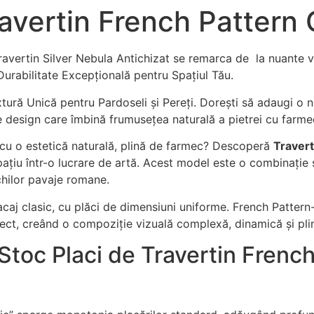
avertin French Pattern 
ravertin Silver Nebula Antichizat se remarca de la nuante va
Durabilitate Excepțională pentru Spațiul Tău.
tură Unică pentru Pardoseli și Pereți. Dorești să adaugi o n
 design care îmbină frumusețea naturală a pietrei cu farmecu
 cu o estetică naturală, plină de farmec? Descoperă
Travert
pațiu într-o lucrare de artă. Acest model este o combinație 
chilor pavaje romane.
caj clasic, cu plăci de dimensiuni uniforme. French Pattern-
fect, creând o compoziție vizuală complexă, dinamică și pli
Stoc Placi de Travertin French