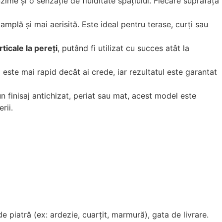
e și o senzație de fluiditate spațiului. Fiecare suprafață
mplă și mai aerisită. Este ideal pentru terase, curți sau
rticale la pereți
, putând fi utilizat cu succes atât la
este mai rapid decât ai crede, iar rezultatul este garantat
un finisaj antichizat, periat sau mat, acest model este
rii.
de piatră (ex: ardezie, cuarțit, marmură), gata de livrare.