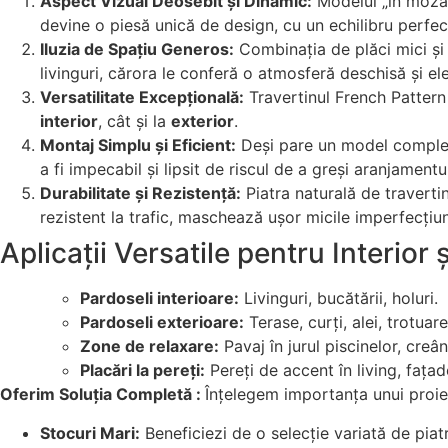
Aspect Vizual Deosebit și Dinamic:
Modelul „în mozai
devine o piesă unică de design, cu un echilibru perfect
Iluzia de Spațiu Generos:
Combinația de plăci mici și 
livinguri, cărora le conferă o atmosferă deschisă și el
Versatilitate Excepțională:
Travertinul French Pattern
interior
, cât și la
exterior
.
Montaj Simplu și Eficient:
Deși pare un model complex, 
a fi impecabil și lipsit de riscul de a greși aranjamentul
Durabilitate și Rezistență:
Piatra naturală de travertin
rezistent la trafic, maschează ușor micile imperfecțiun
Aplicații Versatile pentru Interior ș
Pardoseli interioare:
Livinguri, bucătării, holuri.
Pardoseli exterioare:
Terase, curți, alei, trotuare
Zone de relaxare:
Pavaj în jurul piscinelor, creâ
Placări la pereți:
Pereți de accent în living, fața
Oferim Soluția Completă :
Înțelegem importanța unui proiec
Stocuri Mari:
Beneficiezi de o selecție variată de piatr