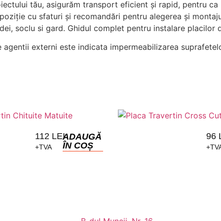
iectului tău, asigurăm transport eficient și rapid, pentru ca 
spoziție cu sfaturi și recomandări pentru alegerea și montajul
dei, soclu si gard. Ghidul complet pentru instalare placilor 
de agentii externi este indicata impermeabilizarea suprafete
112
LEI
96
ADAUGĂ
ÎN COȘ
+TVA
+TV
B-dul Muncii, Nr. 16