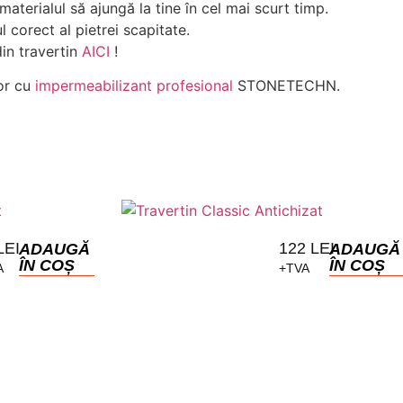
materialul să ajungă la tine în cel mai scurt timp.
 corect al pietrei scapitate.
din travertin
AICI
!
lor cu
impermeabilizant profesional
STONETECHN.
LEI
122
LEI
ADAUGĂ
ADAUGĂ
ÎN COȘ
ÎN COȘ
A
+TVA