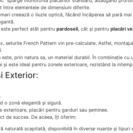
c” sparge monotonia placărilor standard, adăugând profunzim
 între elementele de dimensiuni diferite.
mari creează o iluzie optică, făcând încăperea să pară mai a
egantă.
 este perfect atât pentru
pardoseli
, cât și pentru
placări ve
seturile French Pattern vin pre-calculate. Astfel, montajul 
.
 este, prin natura sa, un material durabil. În combinație cu 
i și este ideal pentru zonele exterioare, rezistând la intempe
i Exterior:
.
nd o zonă elegantă și sigură.
de exterioare, placări pentru garduri sau șeminee.
t de succes. De aceea, îți oferim:
ă naturală scapitată, disponibilă în diverse nuanțe și tipuri 