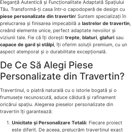
Eleganță Autentică și Funcționalitate Adaptată Spațiului
Tău. Transformă-ți casa într-o capodoperă de design cu
piese personalizate din travertin
! Suntem specializați în
prelucrarea și finisarea impecabilă a
lastrelor de travertin
,
creând elemente unice, perfect adaptate nevoilor și
viziunii tale. Fie că îți dorești
trepte
,
blaturi
,
glafuri
sau
capace de gard și stâlpi
, îți oferim soluții premium, cu un
aspect atemporal și o durabilitate excepțională.
De Ce Să Alegi Piese
Personalizate din Travertin?
Travertinul, o piatră naturală cu o istorie bogată și o
frumusețe recunoscută, aduce căldură și rafinament
oricărui spațiu. Alegerea pieselor personalizate din
travertin îți garantează:
Unicitate și Personalizare Totală:
Fiecare proiect
este diferit. De aceea, prelucrăm travertinul exact