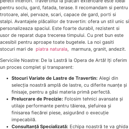
peretii interiori. Travertinul la placari exterioare este ideal
pentru soclu, gard, fatada, terase. Il recomandam si pentru
trotoare, alei, pervaze, scari, capace de gard, porti si
stalpi. Avantajele plăcalilor de travertin: ofera un stil unic si
personalizeaza spaciul. Este foarte durabil, rezistent si
usor de reparat dupa trecerea timpului. Cu pret bun este
acesibil pentru aproape toate bugetele. La noi gasiti
stocuri mari de
piatra naturala
, marmura, granit, andezit.
Serviciile Noastre: De la Lastră la Opera de Artă! Iți oferim
un proces complet și transparent:
Stocuri Variate de Lastre de Travertin:
Alegi din
selecția noastră amplă de lastre, cu diferite nuanțe și
finisaje, pentru a găsi materia primă perfectă.
Prelucrare de Precizie:
Folosim tehnici avansate și
utilaje performante pentru tăierea, șlefuirea și
finisarea fiecărei piese, asigurând o execuție
impecabilă.
Consultanță Specializată:
Echipa noastră te va ghida