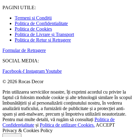
PAGINI UTILE:
Termeni si Condiții
Politica de Confidentialitate
Politica de Cookies
Politica de Livrare și Transport
Politica de Retur si Retragere
Formular de Retragere
SOCIAL MEDIA:
Facebook-f
Instagram
Youtube
© 2026 Rocas Decor
Prin utilizarea serviciilor noastre, îți exprimi acordul cu privire la
faptul că folosim module cookie și alte tehnologii similare în scopul
îmbunătățirii și al personalizării conținutului nostru, în vederea
analizării traficului, a furnizării de publicitate și a protecției anti-
spam și anti-malware, precum și împotriva utilizării neautorizate.
Pentru mai multe detalii, vă rugăm să consultați
Politica de
Confidențialitate
și
Politica de utilizare Cookies.
ACCEPT
Privacy & Cookies Policy