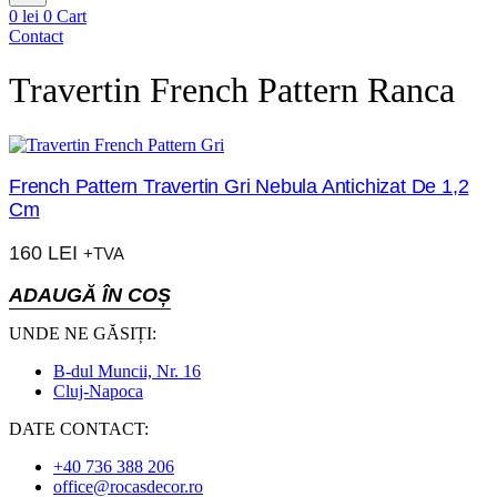
0
lei
0
Cart
Contact
Travertin French Pattern Ranca
French Pattern Travertin Gri Nebula Antichizat De 1,2
Cm
160
LEI
+TVA
ADAUGĂ ÎN COȘ
UNDE NE GĂSIȚI:
B-dul Muncii, Nr. 16
Cluj-Napoca
DATE CONTACT:
+40 736 388 206
office@rocasdecor.ro