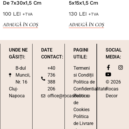
De 7x30x1,5 Cm
5x15x1,5 Cm
100
LEI
130
LEI
+TVA
+TVA
ADAUGĂ ÎN COȘ
ADAUGĂ ÎN COȘ
UNDE NE
DATE
PAGINI
SOCIAL
GĂSIȚI:
CONTACT:
UTILE:
MEDIA:
B-dul
+40
Termeni
Muncii,
736
si Condiții
Nr. 16
388
Politica de
© 2026
Cluj-
206
Confidentialitate
Rocas
Napoca
office@rocasdecor.ro
Politica
Decor
de
Cookies
Politica
de Livrare