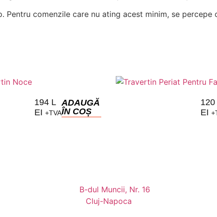
. Pentru comenzile care nu ating acest minim, se percepe
194
L
12
ADAUGĂ
ÎN COȘ
EI
EI
+TVA
+
B-dul Muncii, Nr. 16
Cluj-Napoca