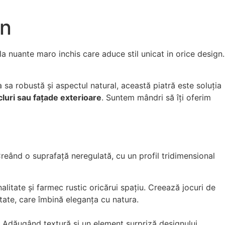
in
nuante maro inchis care aduce stil unicat in orice design.
a sa robustă și aspectul natural, această piatră este soluția
cluri sau fațade exterioare
. Suntem mândri să îți oferim
Creând o suprafață neregulată, cu un profil tridimensional
alitate și farmec rustic oricărui spațiu. Creează jocuri de
tate, care îmbină eleganța cu natura.
e. Adăugând textură și un element surpriză designului