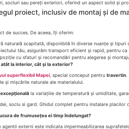
, socluri sau pereți exteriori, oferind un aspect solid și pro
egul proiect, inclusiv de montaj și de ma
t de succes. De aceea, îți oferim:
ă naturală scapitată, disponibilă în diverse nuanțe și tipuri 
iectului tău, asigurăm transport eficient și rapid, pentru ca 
spoziție cu sfaturi și recomandări pentru alegerea și montajul
t la interior, cât și la exterior?
vul superflexibil Mapei
, special conceput pentru
travertin
.
e și mișcările naturale ale materialului.
 excepțională
la variațiile de temperatură și umiditate, garant
dei, soclu si gard. Ghidul complet pentru instalare placilor 
bucura de frumusețea ei timp îndelungat?
de agentii externi este indicata impermeabilizarea suprafete