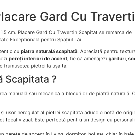
lacare Gard Cu Travert
5 cm. Placare Gard Cu Travertin Scapitat se remarca de la 
itate Excepțională pentru Spațiul Tău.
utentic cu
piatra naturală scapitată
! Apreciată pentru textur
hezi
pereți interiori de accent
, fie că amenajezi
garduri, so
e frumusețea pietrei la ușa ta.
ă Scapitata ?
gerea manuală sau mecanică a blocurilor de piatră naturală. 
și ușor neregulat al pietrei scapitata aduce o notă de origin
t focal vizual. Este perfectă pentru un design cu personali
n perete de accent în living, dormitor, hol sau chiar în bai