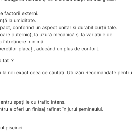
 factorii externi.
nță la umiditate.
ct, conferind un aspect unitar și durabil curții tale.
oare puternic), la uzură mecanică și la variațiile de
o întreținere minimă.
pereților placați, aducând un plus de confort.
itat ?
 la noi exact ceea ce căutați. Utilizări Recomandate pentru
entru spațiile cu trafic intens.
u a oferi un finisaj rafinat în jurul șemineului.
ul piscinei.