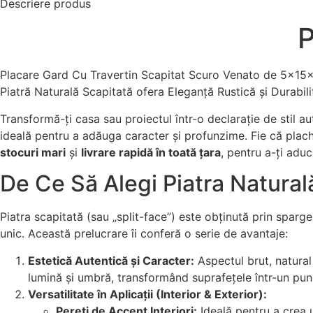
Descriere produs
P
Placare Gard Cu Travertin Scapitat Scuro Venato de 5x15x1,
Piatră Naturală Scapitată ofera Eleganță Rustică și Durabil
Transformă-ți casa sau proiectul într-o declarație de stil a
ideală pentru a adăuga caracter și profunzime. Fie că plac
stocuri mari
și
livrare rapidă în toată țara
, pentru a-ți aduc
De Ce Să Alegi Piatra Natural
Piatra scapitată (sau „split-face”) este obținută prin spar
unic. Această prelucrare îi conferă o serie de avantaje:
Estetică Autentică și Caracter:
Aspectul brut, natural 
lumină și umbră, transformând suprafețele într-un punc
Versatilitate în Aplicații (Interior & Exterior):
Pereți de Accent Interiori:
Ideală pentru a crea u