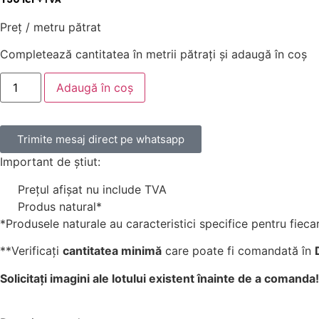
Preț / metru pătrat
Completează cantitatea în metrii pătrați și adaugă în coș
Adaugă în coș
Trimite mesaj direct pe whatsapp
Important de știut:
Prețul afișat nu include TVA
Produs natural*
*Produsele naturale au caracteristici specifice pentru fiecar
**Verificați
cantitatea minimă
care poate fi comandată în
Solicitați imagini ale lotului existent înainte de a comanda!