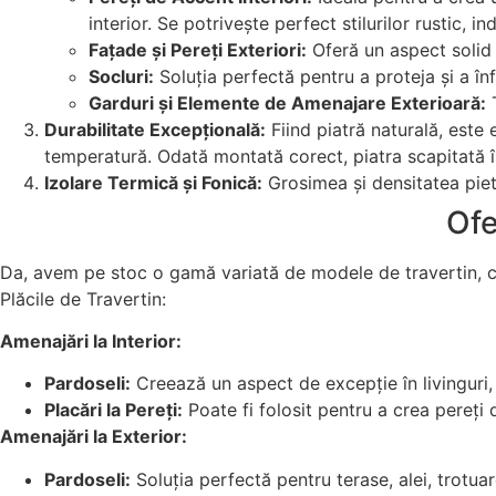
interior. Se potrivește perfect stilurilor rustic, 
Fațade și Pereți Exteriori:
Oferă un aspect solid ș
Socluri:
Soluția perfectă pentru a proteja și a înf
Garduri și Elemente de Amenajare Exterioară:
T
Durabilitate Excepțională:
Fiind piatră naturală, este 
temperatură. Odată montată corect, piatra scapitată își
Izolare Termică și Fonică:
Grosimea și densitatea pietr
Ofe
Da, avem pe stoc o gamă variată de modele de travertin, cu 
Plăcile de Travertin:
Amenajări la Interior:
Pardoseli:
Creează un aspect de excepție în livinguri, ho
Placări la Pereți:
Poate fi folosit pentru a crea pereți d
Amenajări la Exterior:
Pardoseli:
Soluția perfectă pentru terase, alei, trotuare