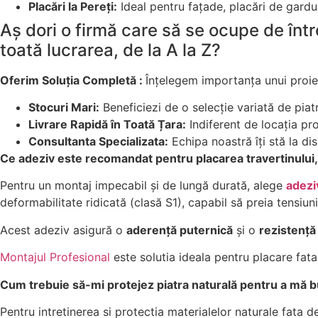
Placări la Pereți:
Ideal pentru fațade, placări de garduri
Aș dori o firmă care să se ocupe de într
toată lucrarea, de la A la Z?
Oferim Soluția Completă :
Înțelegem importanța unui proiec
Stocuri Mari:
Beneficiezi de o selecție variată de piatr
Livrare Rapidă în Toată Țara:
Indiferent de locația pro
Consultanta Specializata:
Echipa noastră îți stă la di
Ce adeziv este recomandat pentru placarea travertinului, atâ
Pentru un montaj impecabil și de lungă durată, alege
adezi
deformabilitate ridicată (clasă S1), capabil să preia tensiunil
Acest adeziv asigură o
aderență puternică
și o
rezistență
Montajul Profesional
este solutia ideala pentru placare fata
Cum trebuie să-mi protejez piatra naturală pentru a mă 
Pentru intretinerea si protectia materialelor naturale fata 