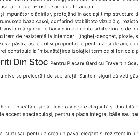
industrial, modern-rustic sau mediteranean.
i impunător clădirilor, protejând în același timp structura de
rumuseța baza casei, conferind stabilitate vizuală și reziste
ransformă gardurile banale în elemente arhitecturale de impa
extrem de rezistentă la intemperii (îngheț-dezgheț, ploaie, s
 va păstra aspectul și proprietățile pentru zeci de ani, cu 
ei contribuie la îmbunătățirea izolației termice și fonice a 
riti Din Stoc
Pentru Placare Gard cu
Travertin Scap
diverse prelucrări de suprafață. Suntem siguri că veți găsi
luri, bucătării și băi, fiind o alegere elegantă și durabilă p
e accent spectaculoși, pentru a placa integral băile sau pentr
, curți sau pentru a crea un pavaj elegant și rezistent în jur