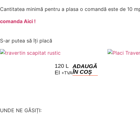
Cantitatea minimă pentru a plasa o comandă este de 10 mp
comanda Aici !
S-ar putea să îți placă
120
L
ADAUGĂ
ÎN COȘ
EI
+TVA
UNDE NE GĂSIȚI: