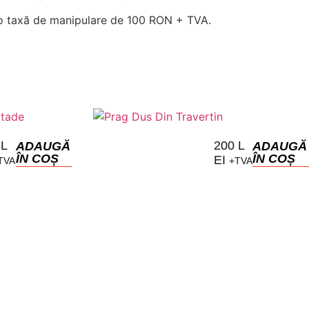
 o taxă de manipulare de 100 RON + TVA.
0
L
200
L
ADAUGĂ
ADAUGĂ
ÎN COȘ
ÎN COȘ
EI
TVA
+TVA