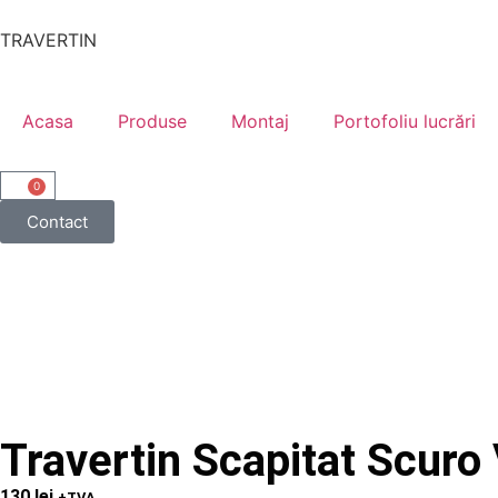
TRAVERTIN
Acasa
Produse
Montaj
Portofoliu lucrări
0
Contact
Travertin Scapitat Scur
130
lei
+TVA