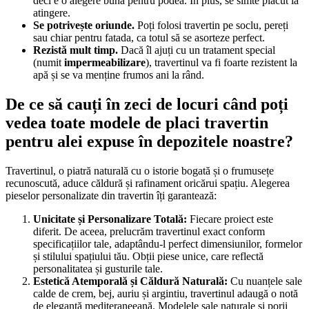
deci e o alegere bună pentru podea. În plus, se simte plăcut la
atingere.
Se potrivește oriunde.
Poți folosi travertin pe soclu, pereți
sau chiar pentru fatada, ca totul să se asorteze perfect.
Rezistă mult timp.
Dacă îl ajuți cu un tratament special
(numit
impermeabilizare
), travertinul va fi foarte rezistent la
apă și se va menține frumos ani la rând.
De ce să cauți în zeci de locuri când poți
vedea toate modele de placi travertin
pentru alei expuse în depozitele noastre?
Travertinul, o piatră naturală cu o istorie bogată și o frumusețe
recunoscută, aduce căldură și rafinament oricărui spațiu. Alegerea
pieselor personalizate din travertin îți garantează:
Unicitate și Personalizare Totală:
Fiecare proiect este
diferit. De aceea, prelucrăm travertinul exact conform
specificațiilor tale, adaptându-l perfect dimensiunilor, formelor
și stilului spațiului tău. Obții piese unice, care reflectă
personalitatea și gusturile tale.
Estetică Atemporală și Căldură Naturală:
Cu nuanțele sale
calde de crem, bej, auriu și argintiu, travertinul adaugă o notă
de eleganță mediteraneeană. Modelele sale naturale și porii