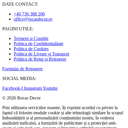
DATE CONTACT:
+40 736 388 206
office@rocasdecor.ro
PAGINI UTILE:
Termeni si Condiții
Politica de Confidentialitate
Politica de Cookies
Politica de Livrare și Transport
Politica de Retur si Retragere
Formular de Retragere
SOCIAL MEDIA:
Facebook-f
Instagram
Youtube
© 2026 Rocas Decor
Prin utilizarea serviciilor noastre, îți exprimi acordul cu privire la
faptul că folosim module cookie și alte tehnologii similare în scopul
îmbunătățirii și al personalizării conținutului nostru, în vederea
analizării traficului, a furnizării de publicitate și a protecției anti-