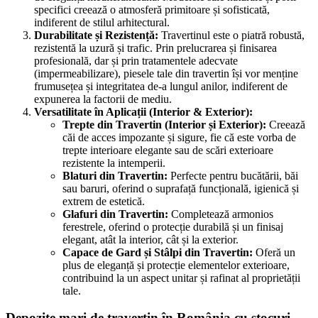
specifici creează o atmosferă primitoare și sofisticată,
indiferent de stilul arhitectural.
Durabilitate și Rezistență:
Travertinul este o piatră robustă,
rezistentă la uzură și trafic. Prin prelucrarea și finisarea
profesională, dar și prin tratamentele adecvate
(impermeabilizare), piesele tale din travertin își vor menține
frumusețea și integritatea de-a lungul anilor, indiferent de
expunerea la factorii de mediu.
Versatilitate în Aplicații (Interior & Exterior):
Trepte din Travertin (Interior și Exterior):
Creează
căi de acces impozante și sigure, fie că este vorba de
trepte interioare elegante sau de scări exterioare
rezistente la intemperii.
Blaturi din Travertin:
Perfecte pentru bucătării, băi
sau baruri, oferind o suprafață funcțională, igienică și
extrem de estetică.
Glafuri din Travertin:
Completează armonios
ferestrele, oferind o protecție durabilă și un finisaj
elegant, atât la interior, cât și la exterior.
Capace de Gard și Stâlpi din Travertin:
Oferă un
plus de eleganță și protecție elementelor exterioare,
contribuind la un aspect unitar și rafinat al proprietății
tale.
Depozite mari de travertin în România cu stocuri