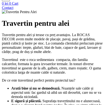
0
lei
0
Cart
Contact
Travertin pentru alei
Travertin pentru alei și terase cu preț avantajos. La ROCAS
DECOR avem multe modele de placaje, pavaj, pași de grădina,
piatră cubică și lastre pe stoc. La comanda clientului prelucram piese
personalizate: trepte, glafuri, blat de baie, capace de gard, lavoare și
cădițe, prag de duș și multe altele.
Travertinul este o roca sedimentara compacta, din familia
calcarelor, formata la gura izvoarelor termale. In tonuri diverse
travertinul se gaseste de la alb, galben, crem, maro roșiatic. O gama
coloristica larga de nuante calde si naturale.
De ce este travertinul perfect pentru proiectul tau?
Arată bine și nu se demodează.
Nuanțele sale calde și
aspectul unic fac gardul să aibă un stil deosebit, care nu se va
demoda niciodată.
E sigură și plăcută.
Suprafața travertinului nu e alunecoasă,