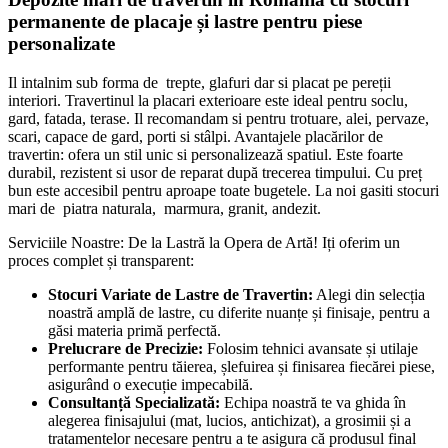
permanente de placaje și lastre pentru piese
personalizate
Il intalnim sub forma de trepte, glafuri dar si placat pe pereții
interiori. Travertinul la placari exterioare este ideal pentru soclu,
gard, fatada, terase. Il recomandam si pentru trotuare, alei, pervaze,
scari, capace de gard, porti si stâlpi. Avantajele placărilor de
travertin: ofera un stil unic si personalizează spatiul. Este foarte
durabil, rezistent si usor de reparat după trecerea timpului. Cu preț
bun este accesibil pentru aproape toate bugetele. La noi gasiti stocuri
mari de piatra naturala, marmura, granit, andezit.
Serviciile Noastre: De la Lastră la Opera de Artă! Iți oferim un
proces complet și transparent:
Stocuri Variate de Lastre de Travertin:
Alegi din selecția
noastră amplă de lastre, cu diferite nuanțe și finisaje, pentru a
găsi materia primă perfectă.
Prelucrare de Precizie:
Folosim tehnici avansate și utilaje
performante pentru tăierea, șlefuirea și finisarea fiecărei piese,
asigurând o execuție impecabilă.
Consultanță Specializată:
Echipa noastră te va ghida în
alegerea finisajului (mat, lucios, antichizat), a grosimii și a
tratamentelor necesare pentru a te asigura că produsul final