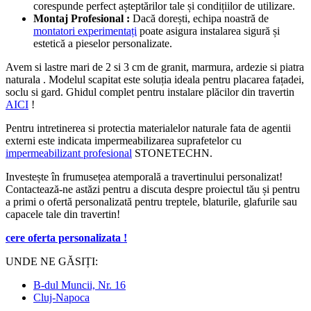
corespunde perfect așteptărilor tale și condițiilor de utilizare.
Montaj Profesional :
Dacă dorești, echipa noastră de
montatori experimentați
poate asigura instalarea sigură și
estetică a pieselor personalizate.
Avem si lastre mari de 2 si 3 cm de granit, marmura, ardezie si piatra
naturala . Modelul scapitat este soluția ideala pentru placarea fațadei,
soclu si gard. Ghidul complet pentru instalare plăcilor din travertin
AICI
!
Pentru intretinerea si protectia materialelor naturale fata de agentii
externi este indicata impermeabilizarea suprafetelor cu
impermeabilizant profesional
STONETECHN.
Investește în frumusețea atemporală a travertinului personalizat!
Contactează-ne astăzi pentru a discuta despre proiectul tău și pentru
a primi o ofertă personalizată pentru treptele, blaturile, glafurile sau
capacele tale din travertin!
cere oferta personalizata !
UNDE NE GĂSIȚI:
B-dul Muncii, Nr. 16
Cluj-Napoca