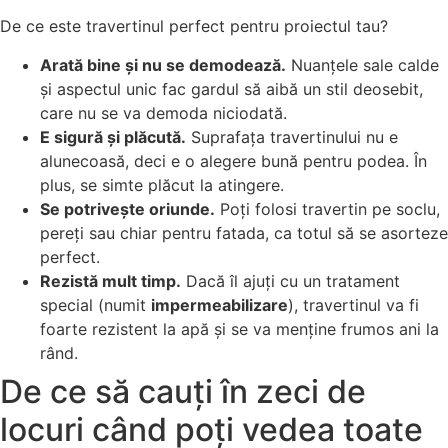
De ce este travertinul perfect pentru proiectul tau?
Arată bine și nu se demodează.
Nuanțele sale calde
și aspectul unic fac gardul să aibă un stil deosebit,
care nu se va demoda niciodată.
E sigură și plăcută.
Suprafața travertinului nu e
alunecoasă, deci e o alegere bună pentru podea. În
plus, se simte plăcut la atingere.
Se potrivește oriunde.
Poți folosi travertin pe soclu,
pereți sau chiar pentru fatada, ca totul să se asorteze
perfect.
Rezistă mult timp.
Dacă îl ajuți cu un tratament
special (numit
impermeabilizare
), travertinul va fi
foarte rezistent la apă și se va menține frumos ani la
rând.
De ce să cauți în zeci de
locuri când poți vedea toate