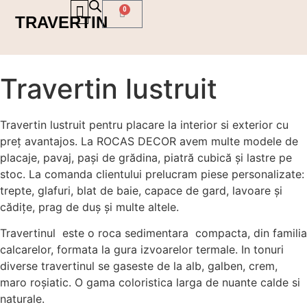
0
TRAVERTIN
PORTOFOLIU LUCRĂRI
Travertin lustruit
Travertin lustruit pentru placare la interior si exterior cu
preț avantajos. La ROCAS DECOR avem multe modele de
placaje, pavaj, pași de grădina, piatră cubică și lastre pe
stoc. La comanda clientului prelucram piese personalizate:
trepte, glafuri, blat de baie, capace de gard, lavoare și
cădițe, prag de duș și multe altele.
Travertinul este o roca sedimentara compacta, din familia
calcarelor, formata la gura izvoarelor termale. In tonuri
diverse travertinul se gaseste de la alb, galben, crem,
maro roșiatic. O gama coloristica larga de nuante calde si
naturale.