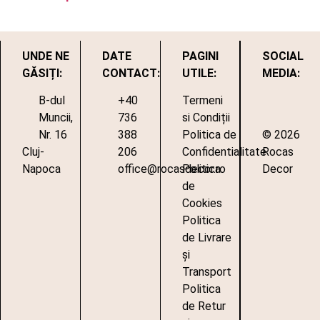
UNDE NE
DATE
PAGINI
SOCIAL
GĂSIȚI:
CONTACT:
UTILE:
MEDIA:
B-dul
+40
Termeni
Muncii,
736
si Condiții
Nr. 16
388
Politica de
© 2026
Cluj-
206
Confidentialitate
Rocas
Napoca
office@rocasdecor.ro
Politica
Decor
de
Cookies
Politica
de Livrare
și
Transport
Politica
de Retur