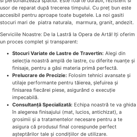
si personalizează spatiul. Este foarte durabil, rezistent si
usor de reparat după trecerea timpului. Cu preț bun este
accesibil pentru aproape toate bugetele. La noi gasiti
stocuri mari de piatra naturala, marmura, granit, andezit.
Serviciile Noastre: De la Lastră la Opera de Artă! Iți oferim
un proces complet și transparent:
Stocuri Variate de Lastre de Travertin:
Alegi din
selecția noastră amplă de lastre, cu diferite nuanțe și
finisaje, pentru a găsi materia primă perfectă.
Prelucrare de Precizie:
Folosim tehnici avansate și
utilaje performante pentru tăierea, șlefuirea și
finisarea fiecărei piese, asigurând o execuție
impecabilă.
Consultanță Specializată:
Echipa noastră te va ghida
în alegerea finisajului (mat, lucios, antichizat), a
grosimii și a tratamentelor necesare pentru a te
asigura că produsul final corespunde perfect
așteptărilor tale și condițiilor de utilizare.