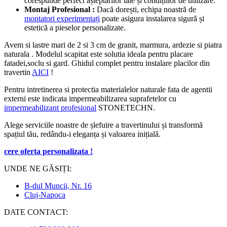
corespunde perfect așteptărilor tale și condițiilor de utilizare.
Montaj Profesional :
Dacă dorești, echipa noastră de
montatori experimentați
poate asigura instalarea sigură și
estetică a pieselor personalizate.
Avem si lastre mari de 2 si 3 cm de granit, marmura, ardezie si piatra
naturala . Modelul scapitat este solutia ideala pentru placare
fatadei,soclu si gard. Ghidul complet pentru instalare placilor din
travertin
AICI
!
Pentru intretinerea si protectia materialelor naturale fata de agentii
externi este indicata impermeabilizarea suprafetelor cu
impermeabilizant profesional
STONETECHN.
Alege serviciile noastre de șlefuire a travertinului și transformă
spațiul tău, redându-i eleganța și valoarea inițială.
cere oferta personalizata !
UNDE NE GĂSIȚI:
B-dul Muncii, Nr. 16
Cluj-Napoca
DATE CONTACT: