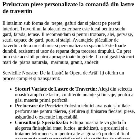
Prelucram piese personalizate la comandă din lastre
de travertin
Il intalnim sub forma de trepte, gafuri dar si placat pe peretii
interiori. Travertinul la placari exterioare este ideal pentru soclu,
gard, fatada, terase. Il recomandam si pentru trotoare, alei, pervaze,
scari, capace de gard, porti si stalpi. Avantajele plăcalilor de
travertin: ofera un stil unic si personalizeaza spaciul. Este foarte
durabil, rezistent si usor de reparat dupa trecerea timpului. Cu pret
bun este acesibil pentru aproape toate bugetele. La noi gasiti stocuri
mari de piatra naturala, marmura, granit, andezit.
Serviciile Noastre: De la Lastră la Opera de Artă! Iți oferim un
proces complet și transparent:
Stocuri Variate de Lastre de Travertin:
Alegi din selecția
noastră amplă de lastre, cu diferite nuanțe și finisaje, pentru a
găsi materia primă perfectă.
Prelucrare de Precizie:
Folosim tehnici avansate și utilaje
performante pentru tăierea, șlefuirea și finisarea fiecărei piese,
asigurând o execuție impecabilă.
Consultanță Specializată:
Echipa noastră te va ghida în
alegerea finisajului (mat, lucios, antichizat), a grosimii și a
tratamentelor necesare pentru a te asigura că produsul final