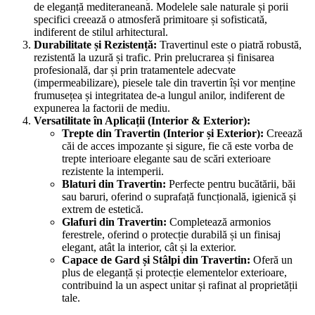
de eleganță mediteraneană. Modelele sale naturale și porii
specifici creează o atmosferă primitoare și sofisticată,
indiferent de stilul arhitectural.
Durabilitate și Rezistență:
Travertinul este o piatră robustă,
rezistentă la uzură și trafic. Prin prelucrarea și finisarea
profesională, dar și prin tratamentele adecvate
(impermeabilizare), piesele tale din travertin își vor menține
frumusețea și integritatea de-a lungul anilor, indiferent de
expunerea la factorii de mediu.
Versatilitate în Aplicații (Interior & Exterior):
Trepte din Travertin (Interior și Exterior):
Creează
căi de acces impozante și sigure, fie că este vorba de
trepte interioare elegante sau de scări exterioare
rezistente la intemperii.
Blaturi din Travertin:
Perfecte pentru bucătării, băi
sau baruri, oferind o suprafață funcțională, igienică și
extrem de estetică.
Glafuri din Travertin:
Completează armonios
ferestrele, oferind o protecție durabilă și un finisaj
elegant, atât la interior, cât și la exterior.
Capace de Gard și Stâlpi din Travertin:
Oferă un
plus de eleganță și protecție elementelor exterioare,
contribuind la un aspect unitar și rafinat al proprietății
tale.