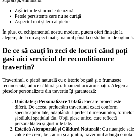
suprafață, eliminând:
Zgârieturile și urmele de uzură
Petele persistente care nu se curăță
Aspectul mat și tern al pietrei
În plus, cu echipamentul nostru modern, putem oferi finisaje la
alegere, de la un aspect mat și natural până la o strălucire de oglindă.
De ce să cauți în zeci de locuri când poți
gasi aici serviciul de reconditionare
travertin?
Travertinul, o piatră naturală cu o istorie bogată și o frumusețe
recunoscută, aduce căldură și rafinament oricărui spațiu. Alegerea
pieselor personalizate din travertin îți garantează:
Unicitate și Personalizare Totală:
Fiecare proiect este
diferit. De aceea, prelucrăm travertinul exact conform
specificațiilor tale, adaptându-l perfect dimensiunilor, formelor
și stilului spațiului tău. Obții piese unice, care reflectă
personalitatea și gusturile tale.
Estetică Atemporală și Căldură Naturală:
Cu nuanțele sale
calde de crem, bej, auriu și argintiu, travertinul adaugă o notă