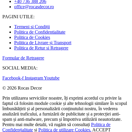
+40 736 388 206
office@rocasdecor.ro
PAGINI UTILE:
Termeni si Condiții
Politica de Confidentialitate
Politica de Cookies
Politica de Livrare și Transport
Politica de Retur si Retragere
Formular de Retragere
SOCIAL MEDIA:
Facebook-f
Instagram
Youtube
© 2026 Rocas Decor
Prin utilizarea serviciilor noastre, îți exprimi acordul cu privire la
faptul că folosim module cookie și alte tehnologii similare în scopul
îmbunătățirii și al personalizării conținutului nostru, în vederea
analizării traficului, a furnizării de publicitate și a protecției anti-
spam și anti-malware, precum și împotriva utilizării neautorizate.
Pentru mai multe detalii, vă rugăm să consultați
Politica de
Confidențialitate
și
Politica de utilizare Cookies.
ACCEPT