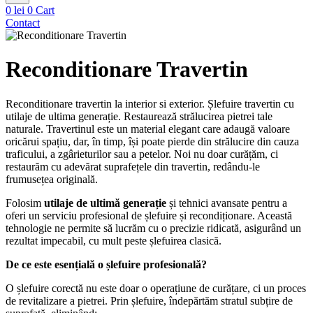
0
lei
0
Cart
Contact
Reconditionare Travertin
Reconditionare travertin la interior si exterior. Șlefuire travertin cu
utilaje de ultima generație. Restaurează strălucirea pietrei tale
naturale. Travertinul este un material elegant care adaugă valoare
oricărui spațiu, dar, în timp, își poate pierde din strălucire din cauza
traficului, a zgârieturilor sau a petelor. Noi nu doar curățăm, ci
restaurăm cu adevărat suprafețele din travertin, redându-le
frumusețea originală.
Folosim
utilaje de ultimă generație
și tehnici avansate pentru a
oferi un serviciu profesional de șlefuire și recondiționare. Această
tehnologie ne permite să lucrăm cu o precizie ridicată, asigurând un
rezultat impecabil, cu mult peste șlefuirea clasică.
De ce este esențială o șlefuire profesională?
O șlefuire corectă nu este doar o operațiune de curățare, ci un proces
de revitalizare a pietrei. Prin șlefuire, îndepărtăm stratul subțire de