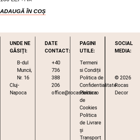
ADAUGĂ ÎN COȘ
UNDE NE
DATE
PAGINI
SOCIAL
GĂSIȚI:
CONTACT:
UTILE:
MEDIA:
B-dul
+40
Termeni
Muncii,
736
si Condiții
Nr. 16
388
Politica de
© 2026
Cluj-
206
Confidentialitate
Rocas
Napoca
office@rocasdecor.ro
Politica
Decor
de
Cookies
Politica
de Livrare
și
Transport