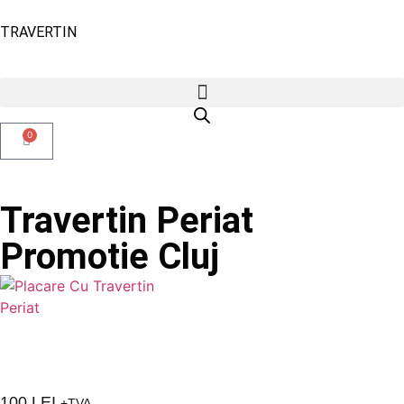
TRAVERTIN
0
Travertin Periat
Promotie Cluj
100
LEI
+TVA