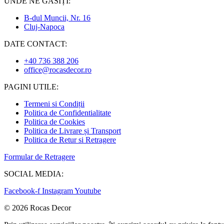
UNDE NE GĂSIȚI:
B-dul Muncii, Nr. 16
Cluj-Napoca
DATE CONTACT:
+40 736 388 206
office@rocasdecor.ro
PAGINI UTILE:
Termeni si Condiții
Politica de Confidentialitate
Politica de Cookies
Politica de Livrare și Transport
Politica de Retur si Retragere
Formular de Retragere
SOCIAL MEDIA:
Facebook-f
Instagram
Youtube
© 2026 Rocas Decor