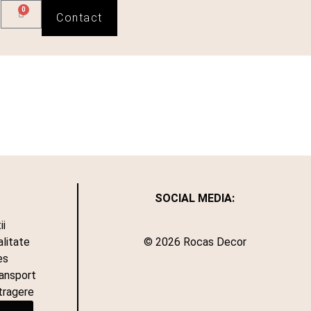
0
Contact
SOCIAL MEDIA:
ii
alitate
© 2026 Rocas Decor
es
ransport
tragere