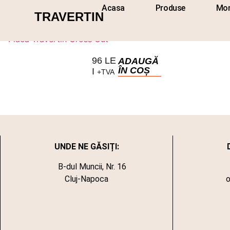
Acasa
Produse
Mon
TRAVERTIN
Travertin Cross Cut Buz
96
LE
ADAUGĂ
ÎN COȘ
I
+TVA
UNDE NE GĂSIȚI:
B-dul Muncii, Nr. 16
Cluj-Napoca
o