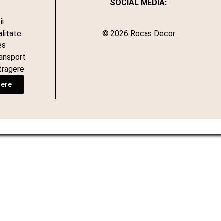
SOCIAL MEDIA:
ii
alitate
© 2026 Rocas Decor
es
ransport
tragere
gere