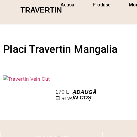
Acasa
Produse
Mon
TRAVERTIN
Placi Travertin Mangalia
170
L
ADAUGĂ
ÎN COȘ
EI
+TVA