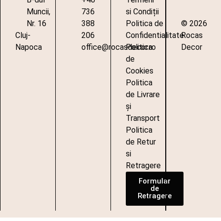
Muncii,
736
si Condiții
Nr. 16
388
Politica de
© 2026
Cluj-
206
Confidentialitate
Rocas
Napoca
office@rocasdecor.ro
Politica
Decor
de
Cookies
Politica
de Livrare
și
Transport
Politica
de Retur
si
Retragere
Formular
de
Retragere