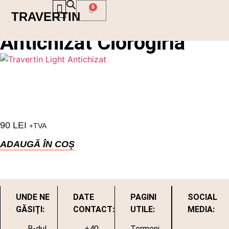
0
TRAVERTIN
Placi Travertin
PORTOFOLIU LUCRĂRI
Antichizat Ciorogirla
90
LEI
+TVA
ADAUGĂ ÎN COȘ
UNDE NE
DATE
PAGINI
SOCIAL
GĂSIȚI:
CONTACT:
UTILE:
MEDIA:
B-dul
+40
Termeni