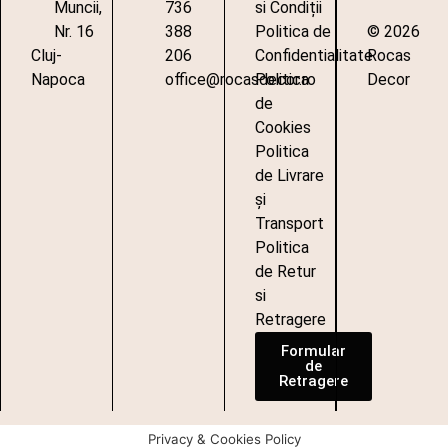
Muncii,
736
si Condiții
Nr. 16
388
Politica de
© 2026
Cluj-
206
Confidentialitate
Rocas
Napoca
office@rocasdecor.ro
Politica
Decor
de
Cookies
Politica
de Livrare
și
Transport
Politica
de Retur
si
Retragere
Formular
de
Retragere
Privacy & Cookies Policy