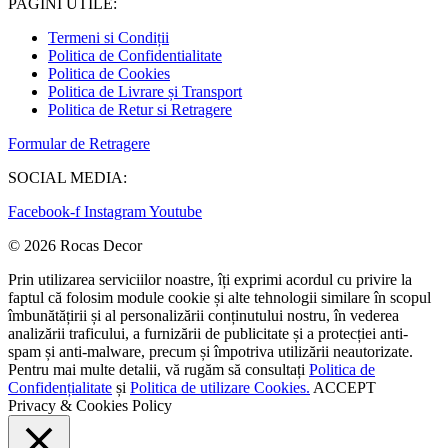
PAGINI UTILE:
Termeni si Condiții
Politica de Confidentialitate
Politica de Cookies
Politica de Livrare și Transport
Politica de Retur si Retragere
Formular de Retragere
SOCIAL MEDIA:
Facebook-f
Instagram
Youtube
© 2026 Rocas Decor
Prin utilizarea serviciilor noastre, îți exprimi acordul cu privire la
faptul că folosim module cookie și alte tehnologii similare în scopul
îmbunătățirii și al personalizării conținutului nostru, în vederea
analizării traficului, a furnizării de publicitate și a protecției anti-
spam și anti-malware, precum și împotriva utilizării neautorizate.
Pentru mai multe detalii, vă rugăm să consultați
Politica de
Confidențialitate
și
Politica de utilizare Cookies.
ACCEPT
Privacy & Cookies Policy