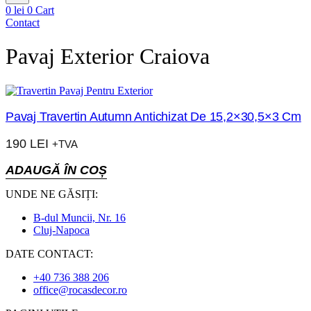
0
lei
0
Cart
Contact
Pavaj Exterior Craiova
Pavaj Travertin Autumn Antichizat De 15,2×30,5×3 Cm
190
LEI
+TVA
ADAUGĂ ÎN COȘ
UNDE NE GĂSIȚI:
B-dul Muncii, Nr. 16
Cluj-Napoca
DATE CONTACT:
+40 736 388 206
office@rocasdecor.ro