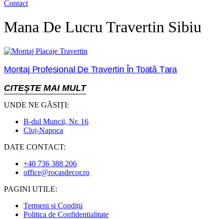
Contact
Mana De Lucru Travertin Sibiu
Montaj Profesional De Travertin În Toată Țara
CITEȘTE MAI MULT
UNDE NE GĂSIȚI:
B-dul Muncii, Nr. 16
Cluj-Napoca
DATE CONTACT:
+40 736 388 206
office@rocasdecor.ro
PAGINI UTILE:
Termeni si Condiții
Politica de Confidentialitate