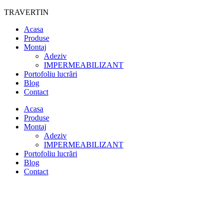
Sari
TRAVERTIN
la
Acasa
conținut
Produse
Montaj
Adeziv
IMPERMEABILIZANT
Portofoliu lucrări
Blog
Contact
Acasa
Produse
Montaj
Adeziv
IMPERMEABILIZANT
Portofoliu lucrări
Blog
Contact