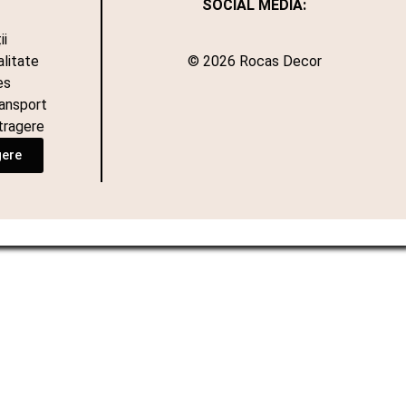
SOCIAL MEDIA:
ii
alitate
© 2026 Rocas Decor
es
ransport
tragere
gere