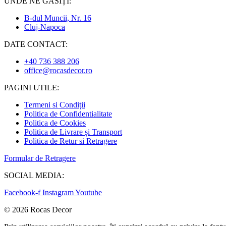
UNDE NE GĂSIȚI:
B-dul Muncii, Nr. 16
Cluj-Napoca
DATE CONTACT:
+40 736 388 206
office@rocasdecor.ro
PAGINI UTILE:
Termeni si Condiții
Politica de Confidentialitate
Politica de Cookies
Politica de Livrare și Transport
Politica de Retur si Retragere
Formular de Retragere
SOCIAL MEDIA:
Facebook-f
Instagram
Youtube
© 2026 Rocas Decor