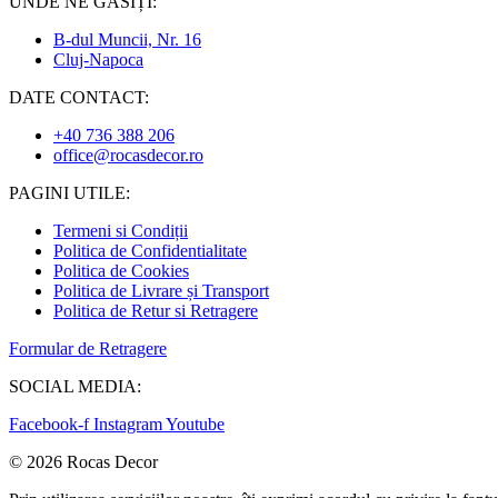
UNDE NE GĂSIȚI:
B-dul Muncii, Nr. 16
Cluj-Napoca
DATE CONTACT:
+40 736 388 206
office@rocasdecor.ro
PAGINI UTILE:
Termeni si Condiții
Politica de Confidentialitate
Politica de Cookies
Politica de Livrare și Transport
Politica de Retur si Retragere
Formular de Retragere
SOCIAL MEDIA:
Facebook-f
Instagram
Youtube
© 2026 Rocas Decor