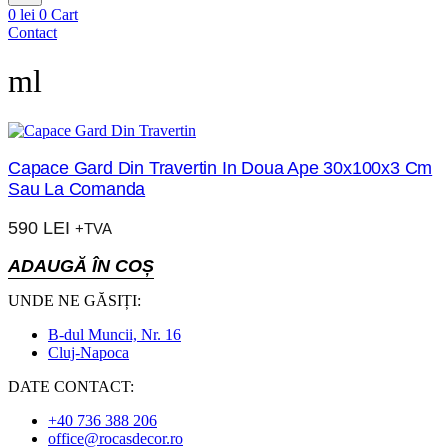
0
lei
0
Cart
Contact
ml
Capace Gard Din Travertin In Doua Ape 30x100x3 Cm
Sau La Comanda
590
LEI
+TVA
ADAUGĂ ÎN COȘ
UNDE NE GĂSIȚI:
B-dul Muncii, Nr. 16
Cluj-Napoca
DATE CONTACT:
+40 736 388 206
office@rocasdecor.ro