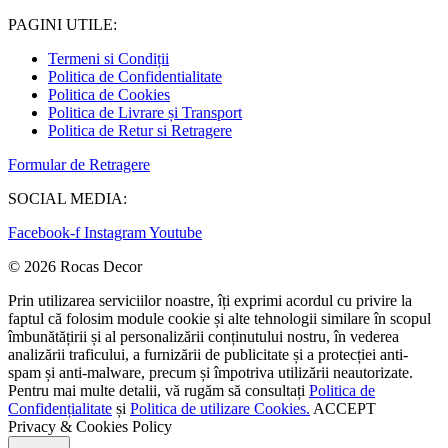
PAGINI UTILE:
Termeni si Condiții
Politica de Confidentialitate
Politica de Cookies
Politica de Livrare și Transport
Politica de Retur si Retragere
Formular de Retragere
SOCIAL MEDIA:
Facebook-f
Instagram
Youtube
© 2026 Rocas Decor
Prin utilizarea serviciilor noastre, îți exprimi acordul cu privire la
faptul că folosim module cookie și alte tehnologii similare în scopul
îmbunătățirii și al personalizării conținutului nostru, în vederea
analizării traficului, a furnizării de publicitate și a protecției anti-
spam și anti-malware, precum și împotriva utilizării neautorizate.
Pentru mai multe detalii, vă rugăm să consultați
Politica de
Confidențialitate
și
Politica de utilizare Cookies.
ACCEPT
Privacy & Cookies Policy