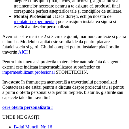
alegerea finisajului (mat, lucios, antichizat), a grosimii și a
tratamentelor necesare pentru a te asigura că produsul final
corespunde perfect așteptărilor tale și condițiilor de utilizare.
Montaj Profesional :
Dacă dorești, echipa noastră de
montatori experimentați
poate asigura instalarea sigură și
estetică a pieselor personalizate.
Avem si lastre mari de 2 si 3 cm de granit, marmura, ardezie si piatra
naturala . Modelul scapitat este solutia ideala pentru placare
fatadei,soclu si gard. Ghidul complet pentru instalare placilor din
travertin
AICI
!
Pentru intretinerea si protectia materialelor naturale fata de agentii
externi este indicata impermeabilizarea suprafetelor cu
impermeabilizant profesional
STONETECHN.
Investește în frumusețea atemporală a travertinului personalizat!
Contactează-ne astăzi pentru a discuta despre proiectul tău și pentru
a primi o ofertă personalizată pentru treptele, blaturile, glafurile sau
capacele tale din travertin!
cere oferta personalizata !
UNDE NE GĂSIȚI:
B-dul Muncii, Nr. 16