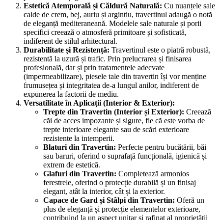
Estetică Atemporală și Căldură Naturală:
Cu nuanțele sale
calde de crem, bej, auriu și argintiu, travertinul adaugă o notă
de eleganță mediteraneană. Modelele sale naturale și porii
specifici creează o atmosferă primitoare și sofisticată,
indiferent de stilul arhitectural.
Durabilitate și Rezistență:
Travertinul este o piatră robustă,
rezistentă la uzură și trafic. Prin prelucrarea și finisarea
profesională, dar și prin tratamentele adecvate
(impermeabilizare), piesele tale din travertin își vor menține
frumusețea și integritatea de-a lungul anilor, indiferent de
expunerea la factorii de mediu.
Versatilitate în Aplicații (Interior & Exterior):
Trepte din Travertin (Interior și Exterior):
Creează
căi de acces impozante și sigure, fie că este vorba de
trepte interioare elegante sau de scări exterioare
rezistente la intemperii.
Blaturi din Travertin:
Perfecte pentru bucătării, băi
sau baruri, oferind o suprafață funcțională, igienică și
extrem de estetică.
Glafuri din Travertin:
Completează armonios
ferestrele, oferind o protecție durabilă și un finisaj
elegant, atât la interior, cât și la exterior.
Capace de Gard și Stâlpi din Travertin:
Oferă un
plus de eleganță și protecție elementelor exterioare,
contribuind la un aspect unitar și rafinat al proprietății