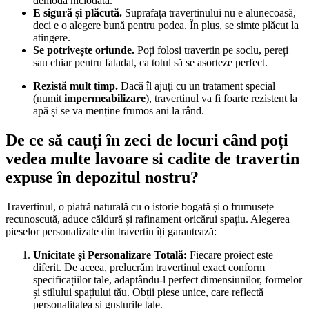
demoda niciodată.
E sigură și plăcută.
Suprafața travertinului nu e alunecoasă,
deci e o alegere bună pentru podea. În plus, se simte plăcut la
atingere.
Se potrivește oriunde.
Poți folosi travertin pe soclu, pereți
sau chiar pentru fatadat, ca totul să se asorteze perfect.
Rezistă mult timp.
Dacă îl ajuți cu un tratament special
(numit
impermeabilizare
), travertinul va fi foarte rezistent la
apă și se va menține frumos ani la rând.
De ce să cauți în zeci de locuri când poți
vedea multe lavoare si cadite de travertin
expuse în depozitul nostru?
Travertinul, o piatră naturală cu o istorie bogată și o frumusețe
recunoscută, aduce căldură și rafinament oricărui spațiu. Alegerea
pieselor personalizate din travertin îți garantează:
Unicitate și Personalizare Totală:
Fiecare proiect este
diferit. De aceea, prelucrăm travertinul exact conform
specificațiilor tale, adaptându-l perfect dimensiunilor, formelor
și stilului spațiului tău. Obții piese unice, care reflectă
personalitatea și gusturile tale.