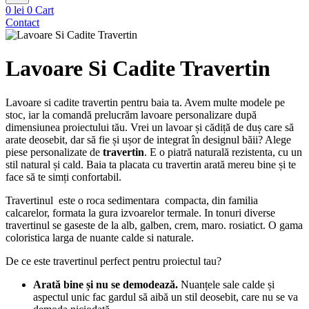
0
lei
0
Cart
Contact
Lavoare Si Cadite Travertin
Lavoare si cadite travertin pentru baia ta. Avem multe modele pe
stoc, iar la comandă prelucrăm lavoare personalizare după
dimensiunea proiectului tău. Vrei un lavoar și cădiță de duș care să
arate deosebit, dar să fie și ușor de integrat în designul băii? Alege
piese personalizate de
travertin
. E o piatră naturală rezistenta, cu un
stil natural și cald. Baia ta placata cu travertin arată mereu bine și te
face să te simți confortabil.
Travertinul este o roca sedimentara compacta, din familia
calcarelor, formata la gura izvoarelor termale. In tonuri diverse
travertinul se gaseste de la alb, galben, crem, maro. rosiatict. O gama
coloristica larga de nuante calde si naturale.
De ce este travertinul perfect pentru proiectul tau?
Arată bine și nu se demodează.
Nuanțele sale calde și
aspectul unic fac gardul să aibă un stil deosebit, care nu se va