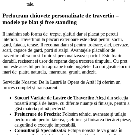
tale.
Prelucram chiuvete personalizate de travertin –
modele pe blat și free standing
Il intalnim sub forma de trepte, glafuri dar si placat pe peretii
interiori. Travertinul la placari exterioare este ideal pentru soclu,
gard, fatada, terase. Il recomandam si pentru trotoare, alei, pervaze,
scari, capace de gard, porti si stalpi. Avantajele plăcalilor de
travertin: ofera un stil unic si personalizeaza spaciul. Este foarte
durabil, rezistent si usor de reparat dupa trecerea timpului. Cu pret
bun este acesibil pentru aproape toate bugetele. La noi gasiti stocuri
mari de piatra naturala, marmura, granit, andezit.
Serviciile Noastre: De la Lastră la Opera de Artă! Iți oferim un
proces complet și transparent:
Stocuri Variate de Lastre de Travertin:
Alegi din selecția
noastră amplă de lastre, cu diferite nuanțe și finisaje, pentru a
găsi materia primă perfectă.
Prelucrare de Precizie:
Folosim tehnici avansate și utilaje
performante pentru tăierea, șlefuirea și finisarea fiecărei piese,
asigurând o execuție impecabilă.
Consultanță Specializată:
Echipa noastră te va ghida în