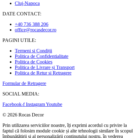
Cluj-Napoca
DATE CONTACT:
+40 736 388 206
office@rocasdecor.ro
PAGINI UTILE:
Termeni si Condiții
Politica de Confidentialitate
Politica de Cookies
Politica de Livrare și Transport
Politica de Retur si Retragere
Formular de Retragere
SOCIAL MEDIA:
Facebook-f
Instagram
Youtube
© 2026 Rocas Decor
Prin utilizarea serviciilor noastre, îți exprimi acordul cu privire la
faptul că folosim module cookie și alte tehnologii similare în scopul
îmbunătățirii și al personalizării conținutului nostru, în vederea