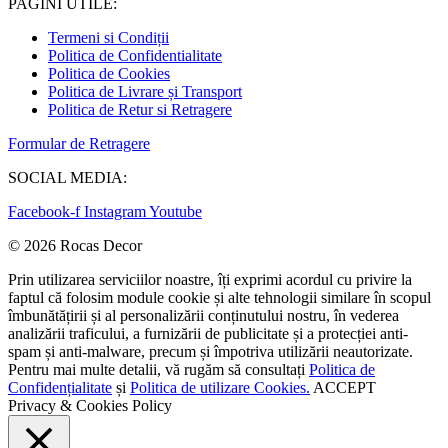
PAGINI UTILE:
Termeni si Condiții
Politica de Confidentialitate
Politica de Cookies
Politica de Livrare și Transport
Politica de Retur si Retragere
Formular de Retragere
SOCIAL MEDIA:
Facebook-f
Instagram
Youtube
© 2026 Rocas Decor
Prin utilizarea serviciilor noastre, îți exprimi acordul cu privire la
faptul că folosim module cookie și alte tehnologii similare în scopul
îmbunătățirii și al personalizării conținutului nostru, în vederea
analizării traficului, a furnizării de publicitate și a protecției anti-
spam și anti-malware, precum și împotriva utilizării neautorizate.
Pentru mai multe detalii, vă rugăm să consultați
Politica de
Confidențialitate
și
Politica de utilizare Cookies.
ACCEPT
Privacy & Cookies Policy