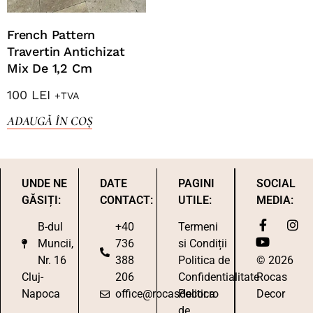
French Pattern
Travertin Antichizat
Mix De 1,2 Cm
100
LEI
+TVA
ADAUGĂ ÎN COȘ
UNDE NE
DATE
PAGINI
SOCIAL
GĂSIȚI:
CONTACT:
UTILE:
MEDIA:
B-dul
+40
Termeni
Muncii,
736
si Condiții
Nr. 16
388
Politica de
© 2026
Cluj-
206
Confidentialitate
Rocas
Napoca
office@rocasdecor.ro
Politica
Decor
de